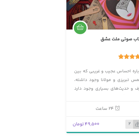
اب صوتی ملت عشق
5.
1 رای
باره احساس عجیب و غریبی که بین
س تبریزی و مولانا وجود داشته،
ف و حدیث‌های بسیاری وجود دارد
ا هیچ نگرش و تفکری قادر به انکار
ن موضوع نیست که آن مراوده و
24 ساعت
ستی و مرید و مرادی، نوع منحصر
 فردی از عرفان بوده و اتفاقاً این
2
49,500 تومان
فان به قدری قوی و روشن بوده که