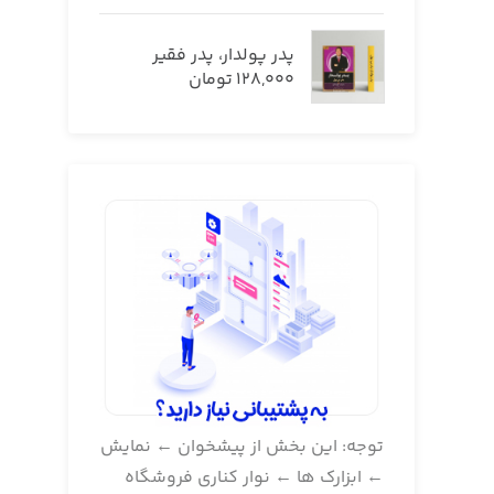
تا
اش
پدر پولدار، پدر فقیر
اس
128,000
تومان
شم
بخ
حت
ضر
دا
که
سا
توجه: این بخش از پیشخوان ← نمایش
← ابزارک ها ← نوار کناری فروشگاه