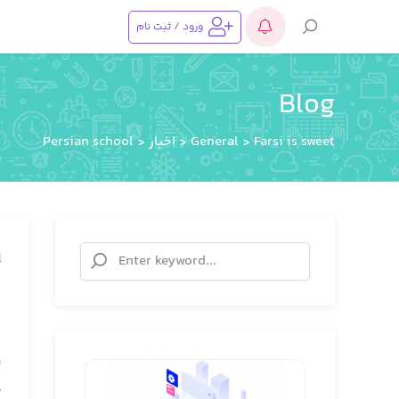
ورود / ثبت نام
Blog
Farsi is sweet
>
General
>
اخبار
>
Persian school
Search
l
for:
ب
انتهای نوشته بی ن