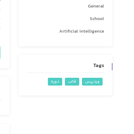
t
General
ت
م
School
و
Artificial intelligence
Tags
وردپرس
قالب
دوره
l