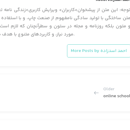
Abou احمد اسدزاده
وجه: این متن از پیشخوان>کاربران> ویرایش کاربری>زندگی نامه تغ
تن ساختگی با تولید سادگی نامفهوم از صنعت چاپ، و با استفاده ا
 متون بلکه روزنامه و مجله در ستون و سطرآنچنان که لازم است،
مورد نیاز، و کاربردهای متنوع با هدف بهبود ابزارهای کاربردی می باشد.
More Posts by احمد اسدزاده
Older
online schoo