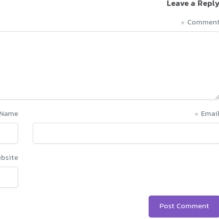
Leave a Repl
*
Commen
Name
*
Emai
bsite