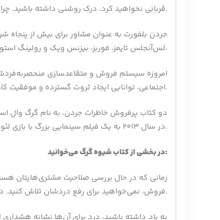
قربانی نخواهید کرد، درک روشنی داشته باشید. چرا که موفقیت با نادیده گرفتن اخلاقیات و صداقت اصلا موفقیت نیست.
جردن بلفورت به عنوان مشاور برای بیش از پنجاه شرکت
لس‌آنجلس تایمز، فوربز، بیزنس ویک و رولینگ استون نوشته است.
امروزه سیستم فروش و متقاعدسازی منحصربه‌فردش 
اجتماعی، توانایی ایجاد ثروت گسترده و موفقیت کارآفرینانه فراوانی را بدون قربانی کردن صداقت و اخلاقیات می‌دهد.
در سال 2013 به یک فیلم سینمایی بزرگ با بازی لئوناردو دی کاپریو و به کارگردانی مارتین اسکورسیزی تبدیل شد.
می‌خوانید:
در بخشی از کتاب شیوه گرگ
زمانی‌ که در حال بررسی صلاحیت مشتری‌هایتان هستی
فروش، نمی‌خواهید برای رفع دردشان تلاش کنید. در حقیقت، اگر کاری هم باید در این رابطه انجام دهید، تشدید آن درد است.
به یاد داشته باشید، درد برای‌ آن‌ها نشانه هشداری