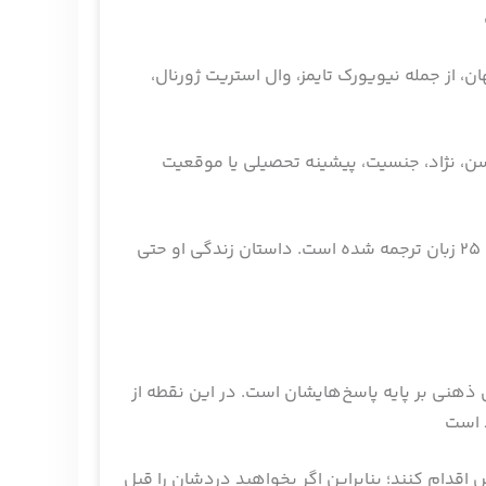
، از جمله نیویورک تایمز، وال استریت ژورنال،
، نژاد، جنسیت، پیشینه تحصیلی یا موقعیت
دو کتاب پرفروش خاطرات جردن، به نام گرگ وال استریت و دستگیری گرگ وال استریت، در بیش از 60 کشور منتشر و به 25 زبان ترجمه شده است. داستان زندگی او حتی
ذهنی بر پایه پاسخ‌هایشان است. در این نقطه از
اقدام کنند؛ بنابراین اگر بخواهید دردشان را قبل