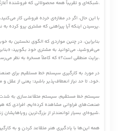
شبکه‌ای و تقریباً همه محصولاتی که فروشنده آغازگر جلسۀ فروش‌ آن‌ها هست، کاملاً مناسب است.
با این‌ حال، اگر در مغازه‌ی خرده‌ فروشی کار می‌ک
پرسیدن اینکه آیا پیراهنی که مشتری پرو کرده به نظرش منطقی است یا نه، با عقل جور در نمی‌آید.
بنابراین، در چنین مواردی که الگوی نخستین به خوبی س
می‌فروشید، می‌توانید به مشتری خود بگویید: «بناب
برایت منطقی است؟» که کاملاً مسخره به نظر می‌رسد.
در مورد به‌ کارگیری سیستم خط مستقیم برای صنعت‌ه
خود، تا حد نیاز انعطاف‌پذیر باشید؛ یعنی از عقل و منطق خود به عنوان چراغ راهنما استفاده کنید و اینگونه همه چیز را هماهنگ کنید.
سیستم خط مستقیم، سیستم متقاعدسازی به شدت قدرتم
صنعت‌های فراوانی مشاهده کرده‌ایم. افرادی که هرگز
شیوه‌ای بسیار توانمندتر از بزرگ‌ترین رویاهایشان زندگی می‌کنند.
همه این‌ها با یادگیری هنر متقاعد کردن و به‌ کارگ