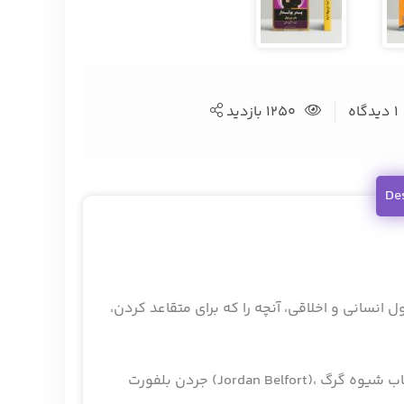
1 دیدگاه
1250 بازدید
De
 انسانی و اخلاقی، آنچه را که برای متقاعد کردن،
جردن بلفورت (Jordan Belfort)، که به وسیلۀ دیکاپریو در فیلم گرگ وال استریت جاودانه شد، سیستم فروش گام‌به‌گام خود را در کتاب شیوه گرگ (Way of the wolf)