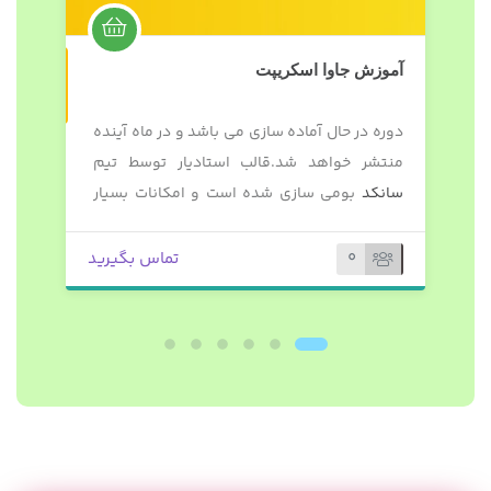
غیرحضوری
آموزش جاوا اسکریپت
شی
دوره در حال آماده سازی می باشد و در ماه آینده
نخ
منتشر خواهد شد.قالب استادیار توسط تیم
گا
سانکد
بومی سازی شده است و امکانات بسیار
سی
زیادی به قالب افزوده شده است.(توجه: برای
تی
همه محصولات، این متن از ویرایش
ای
0
تماس بگیرید
محصول>توضیح کوتاه درباره محصول قابل تغییر
است)
و 
اس
که
مت