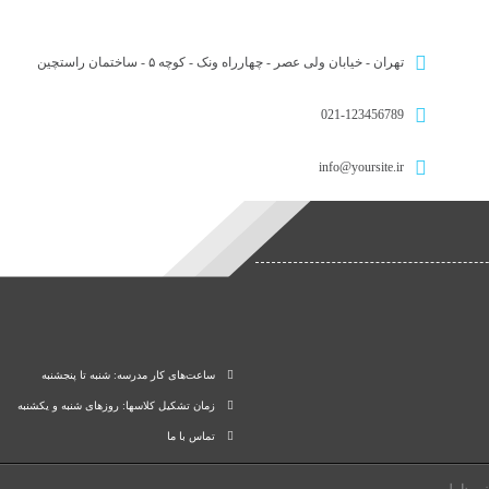
تهران - خیابان ولی عصر - چهارراه ونک - کوچه ۵ - ساختمان راستچین
021-123456789
info@yoursite.ir
ساعت‌های کار مدرسه: شنبه تا پنجشنبه
زمان تشکیل کلاسها: روزهای شنبه و یکشنبه
تماس با ما