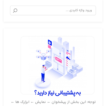
توجه: این بخش از پیشخوان ← نمایش ← ابزارک ها ←