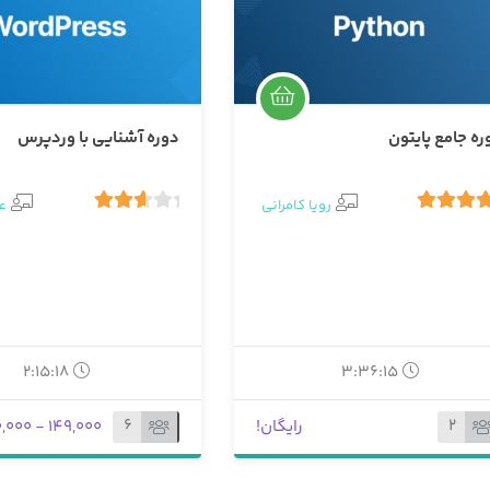
ره جامع پایتون
دوره آشنایی با وردپرس
رویا کامرانی
ع
5.
1 رای
3.00
2
رای
2:15:18
3:36:15
6
2
رایگان!
149,000 - 280,000 تومان