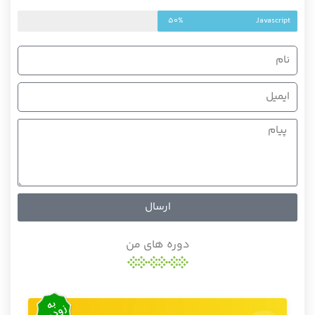
50%
Javascript
ارسال
دوره های من
به
زودی