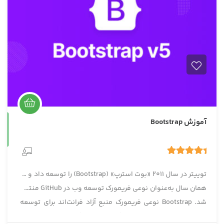
آموزش Bootstrap
حضوری
5.00
1 رای
توییتر در سال 2011 «بوت استرپ» (Bootstrap) را توسعه داد و در
همان سال به‌عنوان نوعی فریمورک توسعه وب در GitHub منتشر
شد. Bootstrap نوعی فریمورک منبع آزاد فرانت‌اند برای توسعه
صفحات وب سریع و واکنشگرا برای دستگاه‌های تلفن همراه