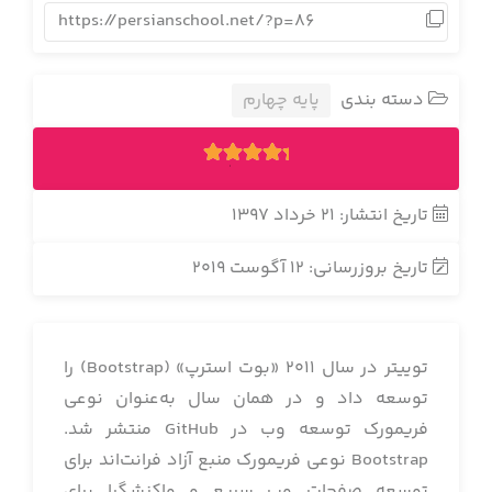
https://persianschool.net/?p=86
دسته بندی
پایه چهارم
1
5.00
رای
تاریخ انتشار: 21 خرداد 1397
تاریخ بروزرسانی: 12 آگوست 2019
توییتر در سال 2011 «بوت استرپ» (Bootstrap) را
توسعه داد و در همان سال به‌عنوان نوعی
فریمورک توسعه وب در GitHub منتشر شد.
Bootstrap نوعی فریمورک منبع آزاد فرانت‌اند برای
توسعه صفحات وب سریع و واکنشگرا برای