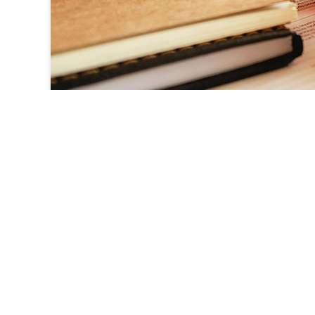
نام پروژه: قالب استادیار
طراح: سان کد
زمان انجام: 3 سال
کدها: PHP, JS, CSS