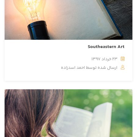
Southeastern Art
23 خرداد 1397
ارسال شده توسط
احمد اسدزاده