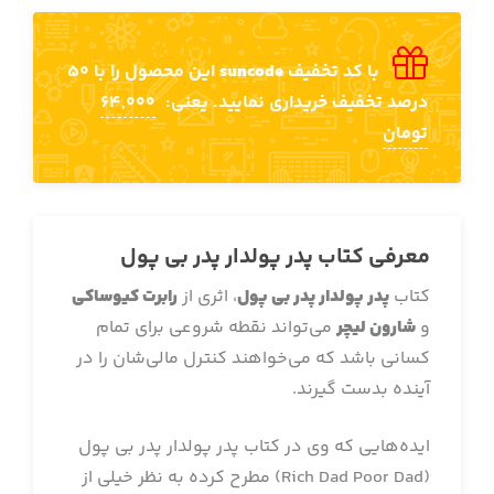
با کد تخفیف
suncode
این محصول را با 50
درصد تخفیف خریداری نمایید. یعنی:
64,000
تومان
معرفی کتاب پدر پولدار پدر بی پول
کتاب
پدر پولدار پدر بی پول
، اثری از
رابرت کیوساکی‌
و
شارون لیچر
می‌تواند نقطه شروعی برای تمام
کسانی باشد که می‌خواهند کنترل مالی‌شان را در
آینده بدست گیرند.
ایده‌هایی که وی در کتاب پدر پولدار پدر بی پول
(Rich Dad Poor Dad) مطرح کرده به نظر خیلی از