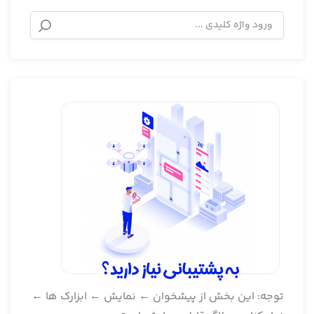
توجه: این بخش از پیشخوان ← نمایش ← ابزارک ها ←