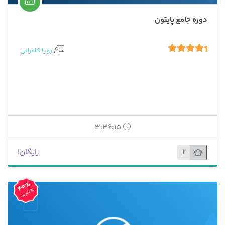
دوره جامع پایتون
رویا کامرانی
5.00
1 رای
3:36:15
2
رایگان!
40%
تخفیف