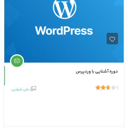
دوره آشنایی با وردپرس
حضوری
علی شهابی
2
3.00
رای