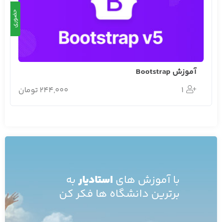
حضوری
آموزش Bootstrap
1
244,000 تومان
با آموزش های
استادیار
به
برترین دانشگاه ها فکر کن