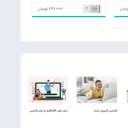
1
4
50,000
45,000 تومان
طمه مخبر
رویا کامرانی
م پایه اول
معلم پایه دوم
فارسی شیرین است
حس خوب گفتگوی به زبان فارسی