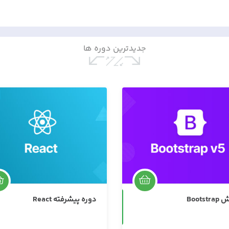
جدیدترین دوره ها
غیرحضوری
یشرفته React
آموزش انگولار