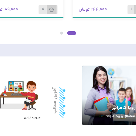
2
8
189,000 تومان
229,000 تومان
آخرین مطالب
علی شهابی
مریم اکبری
فا
معلم پایه سوم
معلم پایه چهارم
معل
مدرسه انلاین