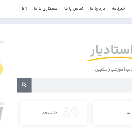
خبرنامه
درباره ما
تماس با ما
همکاری با ما
EN
ستادیار
الب آموزشی راستچین
89
رس
دانشجو